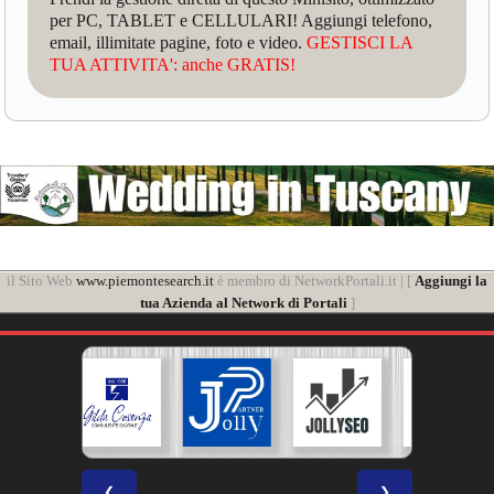
per PC, TABLET e CELLULARI! Aggiungi telefono,
email, illimitate pagine, foto e video.
GESTISCI LA
TUA ATTIVITA': anche GRATIS!
il Sito Web
www.piemontesearch.it
è membro di NetworkPortali.it | [
Aggiungi la
tua Azienda al Network di Portali
]
❮
❯