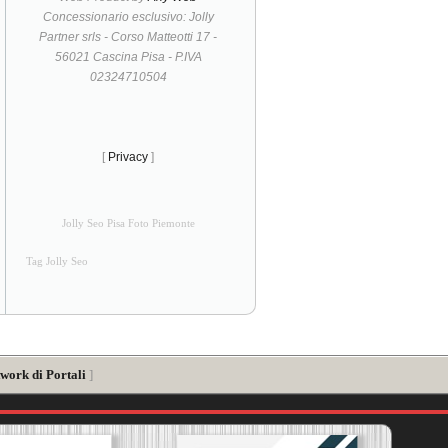
Concessionario esclusivo: Jolly
Partner srls - Corso Matteotti 17 -
56021 Cascina Pisa - P.IVA
02324710504
[
Privacy
]
Jolly Seo Pisa Foto Piemonte
Tag Jolly Seo
twork di Portali
]