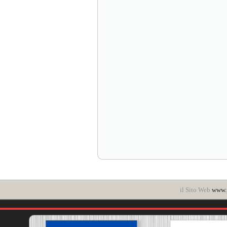
il Sito Web
www.p