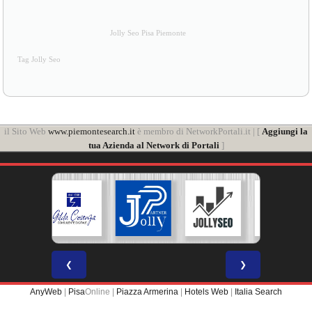
Jolly Seo Pisa Piemonte
Tag Jolly Seo
il Sito Web
www.piemontesearch.it
è membro di NetworkPortali.it | [
Aggiungi la
tua Azienda al Network di Portali
]
❮
❯
AnyWeb
|
Pisa
Online |
Piazza Armerina
|
Hotels Web
|
Italia Search