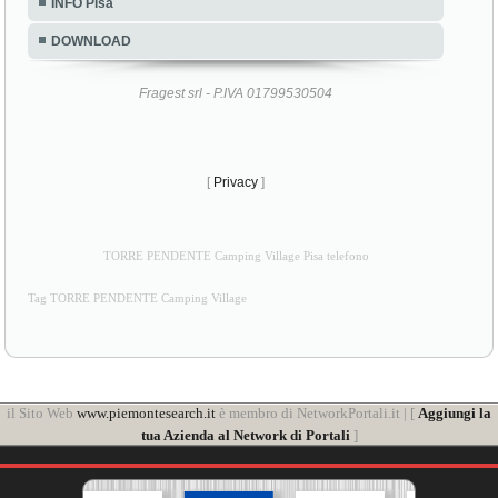
INFO Pisa
DOWNLOAD
Fragest srl - P.IVA 01799530504
[
Privacy
]
TORRE PENDENTE Camping Village Pisa telefono
Tag TORRE PENDENTE Camping Village
il Sito Web
www.piemontesearch.it
è membro di NetworkPortali.it | [
Aggiungi la
tua Azienda al Network di Portali
]