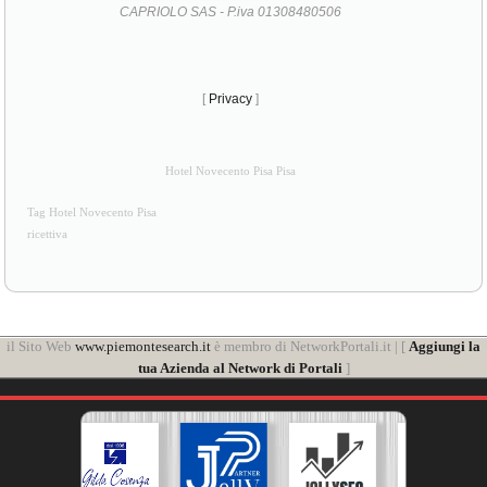
CAPRIOLO SAS - P.iva 01308480506
[
Privacy
]
Hotel Novecento Pisa Pisa
Tag Hotel Novecento Pisa
ricettiva
il Sito Web
www.piemontesearch.it
è membro di NetworkPortali.it | [
Aggiungi la
tua Azienda al Network di Portali
]