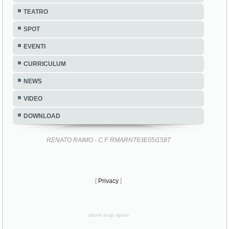
TEATRO
SPOT
EVENTI
CURRICULUM
NEWS
VIDEO
DOWNLOAD
RENATO RAIMO - C.F. RMARNT63E05I158T
[
Privacy
]
attore soap opera