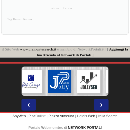
attore di fiction
Tag Renato Raimo
il Sito Web
www.piemontesearch.it
è membro di NetworkPortali.it | [
Aggiungi la
tua Azienda al Network di Portali
]
❮
❯
AnyWeb
|
Pisa
Online |
Piazza Armerina
|
Hotels Web
|
Italia Search
Portale Web membro di
NETWORK PORTALI