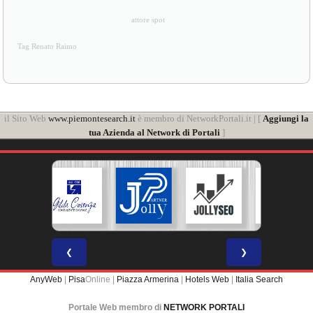
attore spot
Tag Renato Raimo
il Sito Web
www.piemontesearch.it
è membro di NetworkPortali.it | [
Aggiungi la
tua Azienda al Network di Portali
]
❮
❯
AnyWeb
|
Pisa
Online |
Piazza Armerina
|
Hotels Web
|
Italia Search
Portale Web membro di
NETWORK PORTALI