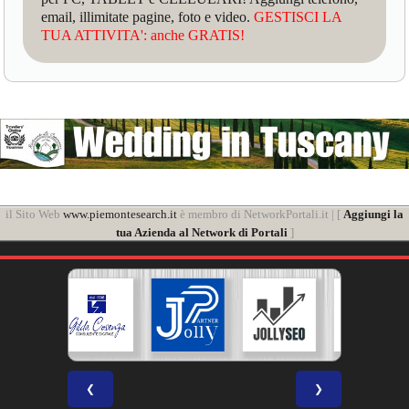
email, illimitate pagine, foto e video.
GESTISCI LA
TUA ATTIVITA': anche GRATIS!
il Sito Web
www.piemontesearch.it
è membro di NetworkPortali.it | [
Aggiungi la
tua Azienda al Network di Portali
]
❮
❯