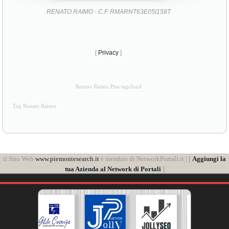
RENATO RAIMO - C.F. RMARNT63E05I158T
[
Privacy
]
Renato Raimo Pisa tagcloud
Tag Renato Raimo
il Sito Web
www.piemontesearch.it
è membro di NetworkPortali.it | [
Aggiungi la
tua Azienda al Network di Portali
]