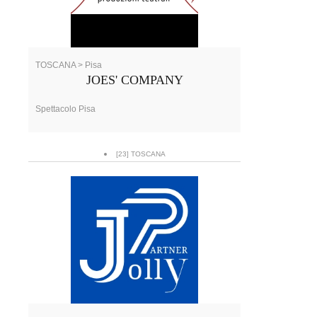
TOSCANA > Pisa
JOES' COMPANY
Spettacolo Pisa
[23] TOSCANA