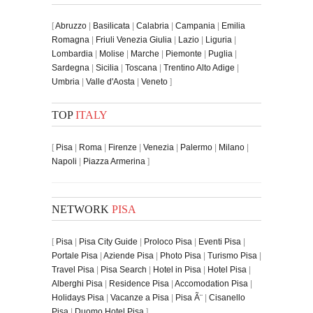
[
Abruzzo
|
Basilicata
|
Calabria
|
Campania
|
Emilia
Romagna
|
Friuli Venezia Giulia
|
Lazio
|
Liguria
|
Lombardia
|
Molise
|
Marche
|
Piemonte
|
Puglia
|
Sardegna
|
Sicilia
|
Toscana
|
Trentino Alto Adige
|
Umbria
|
Valle d'Aosta
|
Veneto
]
TOP
ITALY
[
Pisa
|
Roma
|
Firenze
|
Venezia
|
Palermo
|
Milano
|
Napoli
|
Piazza Armerina
]
NETWORK
PISA
[
Pisa
|
Pisa City Guide
|
Proloco Pisa
|
Eventi Pisa
|
Portale Pisa
|
Aziende Pisa
|
Photo Pisa
|
Turismo Pisa
|
Travel Pisa
|
Pisa Search
|
Hotel in Pisa
|
Hotel Pisa
|
Alberghi Pisa
|
Residence Pisa
|
Accomodation Pisa
|
Holidays Pisa
|
Vacanze a Pisa
|
Pisa Ã¨
|
Cisanello
Pisa
|
Duomo Hotel Pisa
]