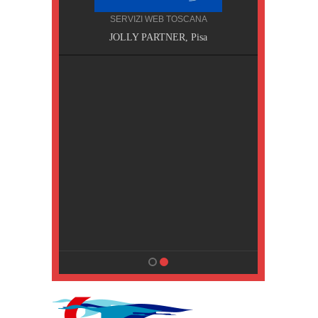
SERVIZI WEB TOSCANA
, Pisa
JOLLY PARTNER, Pisa
NA
MPING