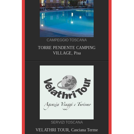
CAMPEGGIO TOSCANA
TORRE PENDENTE CAMPING
VILLAGE, Pisa
CILIA
SERVIZI TOSCANA
AOBAB,
VELATHRI TOUR, Casciana Terme