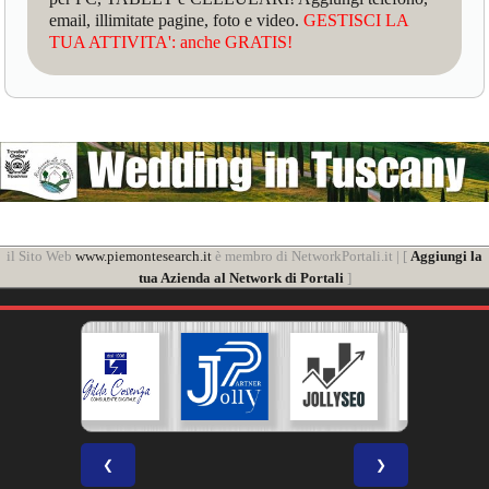
email, illimitate pagine, foto e video.
GESTISCI LA
TUA ATTIVITA': anche GRATIS!
il Sito Web
www.piemontesearch.it
è membro di NetworkPortali.it | [
Aggiungi la
tua Azienda al Network di Portali
]
❮
❯