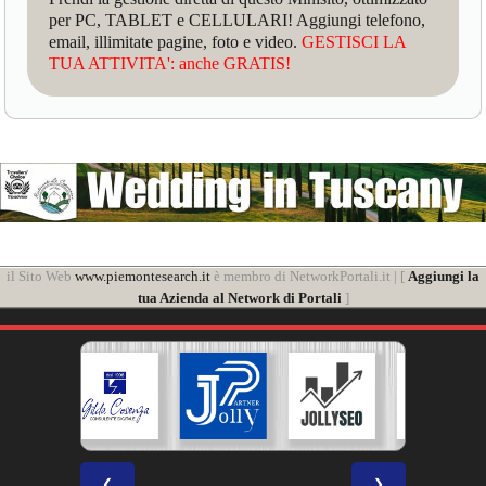
per PC, TABLET e CELLULARI! Aggiungi telefono,
email, illimitate pagine, foto e video.
GESTISCI LA
TUA ATTIVITA': anche GRATIS!
il Sito Web
www.piemontesearch.it
è membro di NetworkPortali.it | [
Aggiungi la
tua Azienda al Network di Portali
]
❮
❯